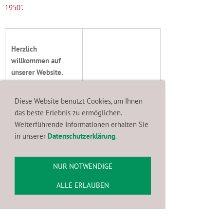
1950".
Herzlich
willkommen auf
unserer Website.
Schön, dass ihr zu
uns gefunden habt!
Diese Website benutzt Cookies, um Ihnen
das beste Erlebnis zu ermöglichen.
Wir sind seit 1950
Weiterführende Informationen erhalten Sie
Mitglied im
in unserer
Datenschutzerklärung
.
traditionsreichen
Neusser Jägerkorps
1823
unter dem
NUR NOTWENDIGE
Dach des
Neusser
ALLE ERLAUBEN
Bürger-Schützen-
Verein e.V.
, der
ebenfalls im Jahre