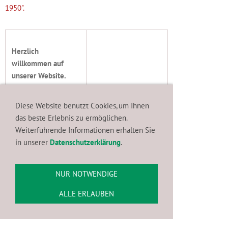
1950".
Herzlich
willkommen auf
unserer Website.
Schön, dass ihr zu
uns gefunden habt!
Diese Website benutzt Cookies, um Ihnen
das beste Erlebnis zu ermöglichen.
Wir sind seit 1950
Weiterführende Informationen erhalten Sie
Mitglied im
in unserer
Datenschutzerklärung
.
traditionsreichen
Neusser Jägerkorps
1823
unter dem
NUR NOTWENDIGE
Dach des
Neusser
ALLE ERLAUBEN
Bürger-Schützen-
Verein e.V.
, der
ebenfalls im Jahre