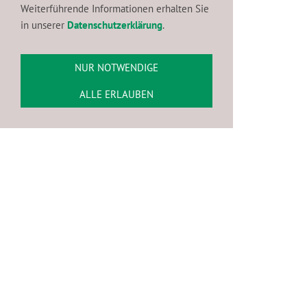
Weiterführende Informationen erhalten Sie
1823
unter dem
in unserer
Datenschutzerklärung
.
Dach des
Neusser
Bürger-Schützen-
Verein e.V.
, der
NUR NOTWENDIGE
ebenfalls im Jahre
ALLE ERLAUBEN
1823 gegründet
wurde.
IMAGEFILM NEUSSER JÄGERKORPS
VON 1823 ZUM 200. JUBILÄUM
Dieser Inhalt kann leider nicht angezeigt
werden, da Sie der Speicherung der für die
Darstellung notwendigen
Cookies
widersprochen haben. Besuchen Sie die
Seite
Datenschutzerklärung
, um Ihre
Cookie-Präferenzen anzupassen.